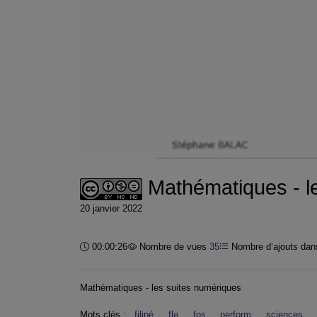
Mathématiques - le
20 janvier 2022
Durée :
00:00:26
Nombre de vues
35
Nombre d’ajouts dans
Mathématiques - les suites numériques
Mots clés :
filipé
fle
fos
perform
sciences