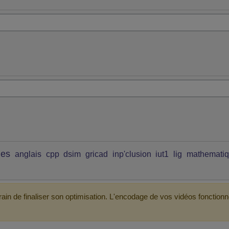
ues
anglais
cpp
dsim
gricad
inp'clusion
iut1
lig
mathemati
ain de finaliser son optimisation. L'encodage de vos vidéos fonctionn