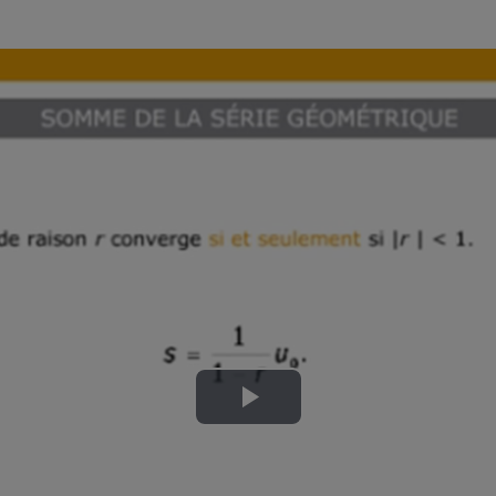
Lire
la