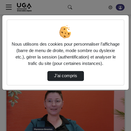
Rechercher un média sur POD
Accueil
Vidéos
144 vidéos trouvées
Nous utilisons des cookies pour personnaliser l’affichage
(barre de menu de droite, mode sombre ou dyslexie
etc.), gérer la session (authentification) et analyser le
Audio
Vidéo
Statistiques de vues
trafic du site (pour certaines instances).
Direction de tri
↘
Tri
J’ai compris
00:05:41