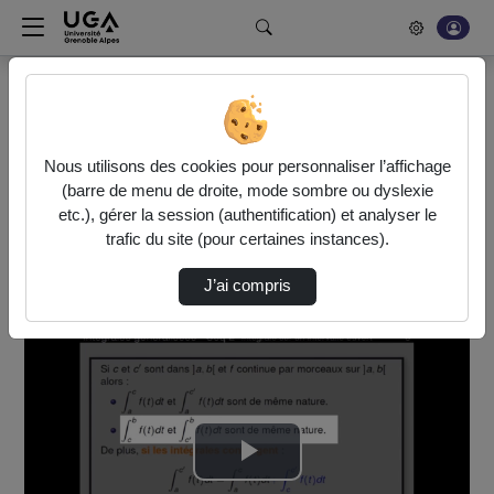
Rechercher un média sur POD
Bonjour, votre serveur vidéo a été mis à jour. Nous sommes
en train de finaliser son optimisation. L'encodage de vos
Nous utilisons des cookies pour personnaliser l’affichage
vidéos fonctionne (ne pas tenir compte du message d'erreur
(barre de menu de droite, mode sombre ou dyslexie
actuel à la fin de votre encodage).
etc.), gérer la session (authentification) et analyser le
trafic du site (pour certaines instances).
Accueil
Vidéos
J’ai compris
Chapitre 1 - Intégrales généralisées - Séque…
Lire